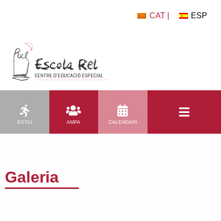
CAT |
ESP
ESTIU
AMPA
CALENDARI
Galeria