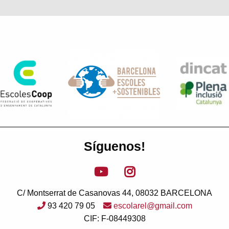
Síguenos!
C/ Montserrat de Casanovas 44, 08032 BARCELONA
93 420 79 05
escolarel@gmail.com
CIF: F-08449308